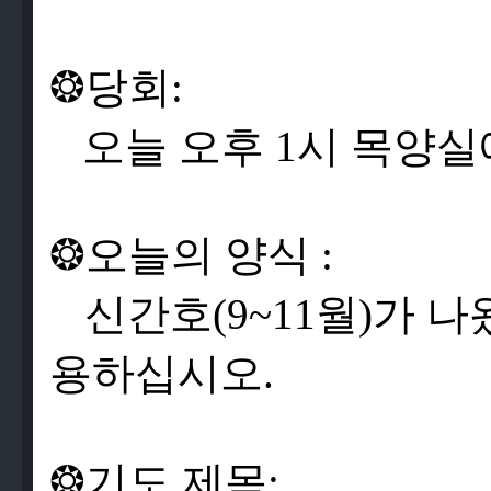
❂
당
회
:
오
늘
오
후
1
시
목
양
실
❂
오
늘
의
양
식
:
신
간
호
(9~11
월
)
가
나
용
하
십
시
오
.
❂
기
도
제
목
: