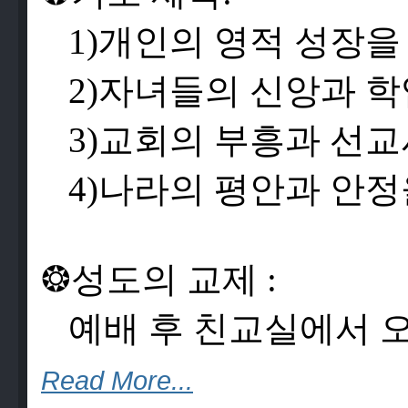
1)
개
인
의
영
적
성
장
을
2)
자
녀
들
의
신
앙
과
학
3)
교
회
의
부
흥
과
선
교
4)
나
라
의
평
안
과
안
정
❂
성
도
의
교
제
:
예
배
후
친
교
실
에
서
Read More...