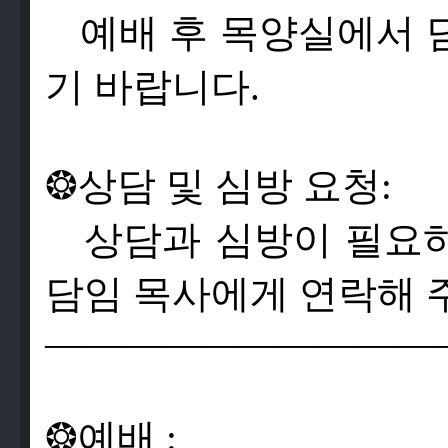
예배 후 목양실에서 
기 바랍니다.
❂
상
담
및
심
방
요
청
:
상
담
과
심
방
이
필
요
담
임
목
사
에
게
연
락
해
——————————
❂
예
배
: