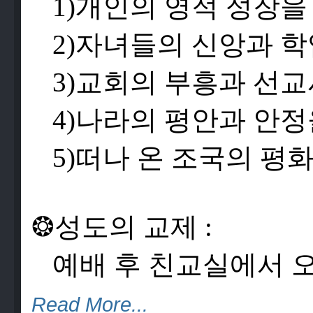
1)
개
인
의
영
적
성
장
을
2)
자
녀
들
의
신
앙
과
학
3)
교
회
의
부
흥
과
선
교
4)
나
라
의
평
안
과
안
정
5)
떠
나
온
조
국
의
평
❂
성
도
의
교
제
:
예
배
후
친
교
실
에
서
Read More...