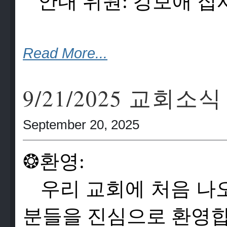
안
내
위
원
:
강
보
애
집
Read More...
9/21/2025 교회소식
September 20, 2025
❂
환영:
우리 교회에 처음 나
분들을 진심으로 환영합