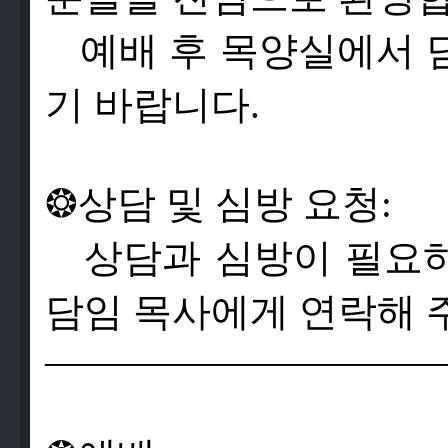
예배 후 목양실에서 
기 바랍니다.
❂
상
담
및
심
방
요
청
:
상
담
과
심
방
이
필
요
담
임
목
사
에
게
연
락
해
——————————