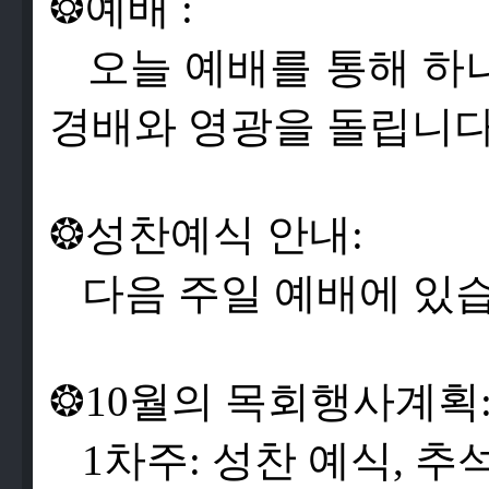
❂
예
배
:
오
늘
예
배
를
통
해
하
경
배
와
영
광
을
돌
립
니
❂
성
찬
예
식
안
내
:
다
음
주
일
예
배
에
있
❂
10
월
의
목
회
행
사
계
획
1
차
주
:
성
찬
예
식,
추