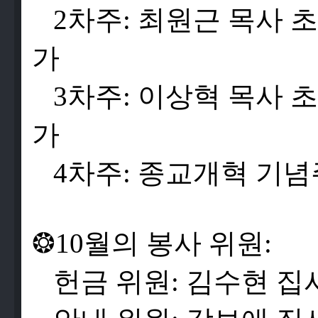
2
차
주
:
최
원
근
목
사
초
가
3
차
주
:
이
상
혁
목
사
초
가
4
차
주
:
종
교
개
혁
기
념
❂
10
월
의
봉
사
위
원
:
헌
금
위
원
:
김
수
현
집