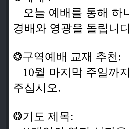
오
늘
예
배
를
통
해
하
경
배
와
영
광
을
돌
립
니
❂
구
역
예
배
교
재
추
천
:
10
월
마
지
막
주
일
까
주
십
시
오
.
❂
기
도
제
목
: