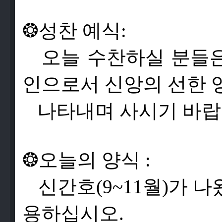
❂
성
찬
예
식
:
오
늘
수
찬
하
실
분
들
인
으
로
서
신
앙
의
선
한
나
타
내
며
사
시
기
바
랍
❂
오
늘
의
양
식
:
신
간
호
(9~11
월
)
가
나
용
하
십
시
오
.