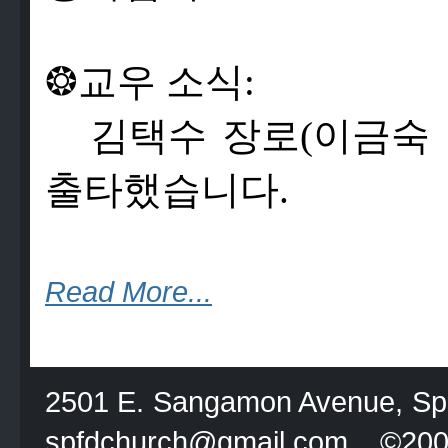
❂
교
우
소
식
:
김
택
수
장
로
(
이
금
숙
출
타
했
습
니
다
.
Read More...
2501 E. Sangamon Avenue, Spri
spfdchurch@gmail.com