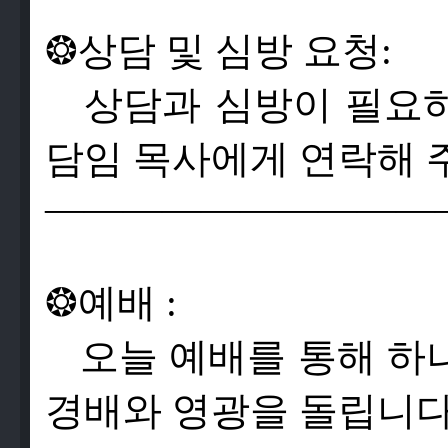
❂
상
담
및
심
방
요
청
:
상
담
과
심
방
이
필
요
담
임
목
사
에
게
연
락
해
——————————
❂
예
배
:
오
늘
예
배
를
통
해
하
경
배
와
영
광
을
돌
립
니