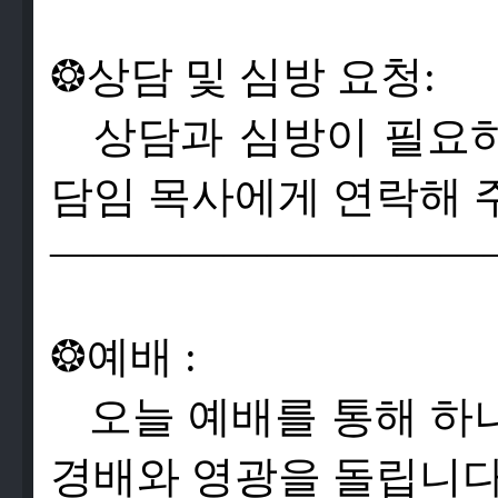
❂
상
담
및
심
방
요
청
:
상
담
과
심
방
이
필
요
담
임
목
사
에
게
연
락
해
——————————
❂
예
배
:
오
늘
예
배
를
통
해
하
경
배
와
영
광
을
돌
립
니