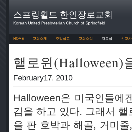
스프링휠드 한인장로교회
Korean United Presbyterian Church of Springfield
HOME
교회소개
주일설교
교회소식
자료실
선교사
핼로윈(Halloween
February17, 2010
Halloween
은 미국인들에겐
김을 하고 있다. 그래서 핼로
을 판 호박과 해골, 거미줄