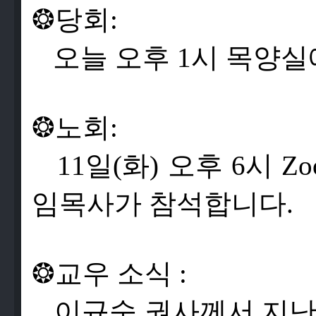
❂
당
회
:
오
늘
오
후
1
시
목
양
실
❂
노
회
:
11
일
(
화
)
오
후
6
시
Zo
임
목
사
가
참
석
합
니
다
.
❂
교
우
소
식
:
이
규
숙
권
사
께
서
지