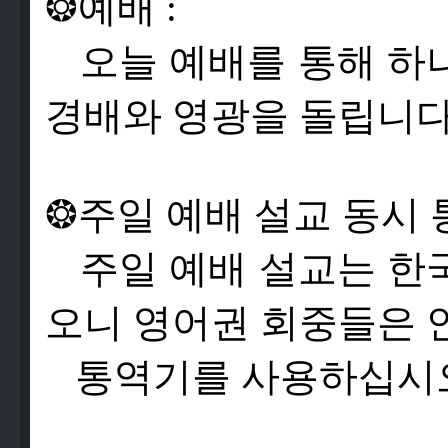
❂
예
배
:
오
늘
예
배
를
통
해
하
경
배
와
영
광
을
돌
립
니
❂
주
일
예
배
설
교
동
시
주
일
예
배
설
교
는
한
오
니
영
어
권
회
중
들
은
통
역
기
를
사
용
하
십
시