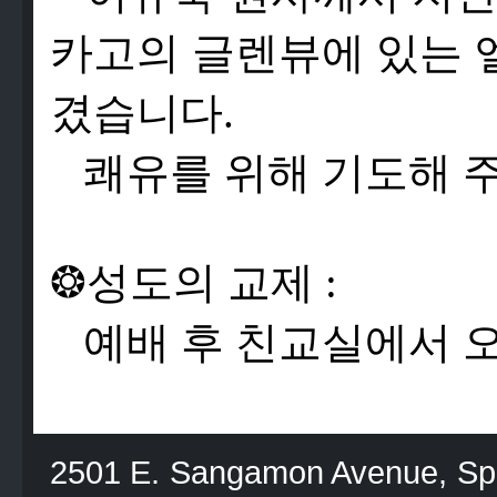
카
고
의
글
렌
뷰
에
있
는
겼
습
니
다
.
쾌
유
를
위
해
기
도
해
❂
성
도
의
교
제
:
예
배
후
친
교
실
에
서
2501 E. Sangamon Avenue, Spri