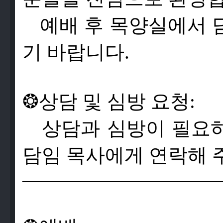
예배 후 목양실에서 
기 바랍니다.
❂
상
담
및
심
방
요
청
:
상
담
과
심
방
이
필
요
담
임
목
사
에
게
연
락
해
——————————