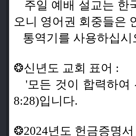
주
일
예
배
설
교
는
한
오
니
영
어
권
회
중
들
은
통
역
기
를
사
용
하
십
시
❂
신
년
도
교
회
표
어
:
'
모
든
것
이
합
력
하
여
8:28)
입
니
다
.
❂
2024
년
도
헌
금
증
명