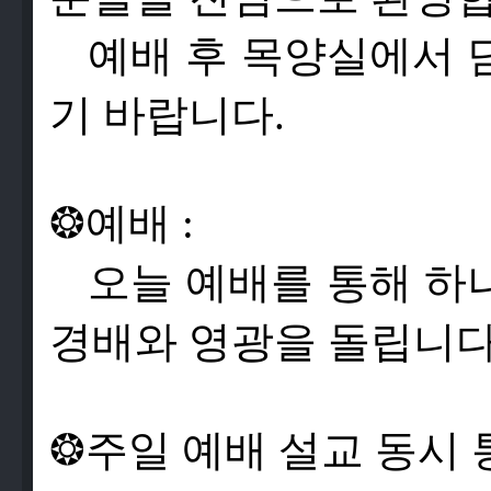
예배 후 목양실에서 
기 바랍니다.
❂
예
배
:
오
늘
예
배
를
통
해
하
경
배
와
영
광
을
돌
립
니
❂
주
일
예
배
설
교
동
시