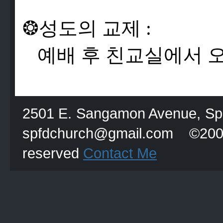
❂
성
도
의
교
제
:
예
배
후
친
교
실
에
서
2501 E. Sangamon Avenue, Spri
spfdchurch@gmail.com
reserved
Contact Me