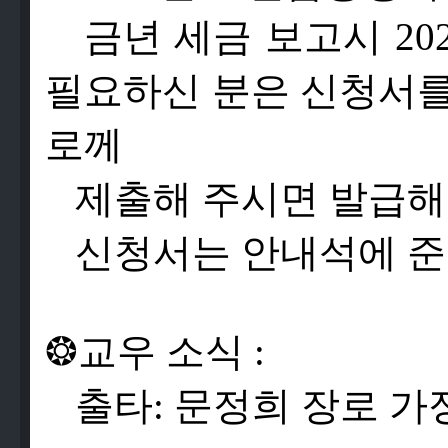
금
년
세
금
보
고
시
20
필
요
하
신
분
은
신
청
서
로
께
제
출
해
주
시
면
발
급
해
신
청
서
는
안
내
석
에
준
❂
교
우
소
식
:
출
타
:
문
정
희
장
로
가