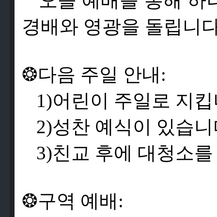
오
늘
예
배
를
통
해
하
경
배
와
영
광
을
돌
립
니
❂
다
음
주
일
안
내
:
1)
어
린
이
주
일
로
지
킵
2)
성
찬
예
식
이
있
습
니
3)
친
교
후
에
대
청
소
를
❂
구
역
예
배
: