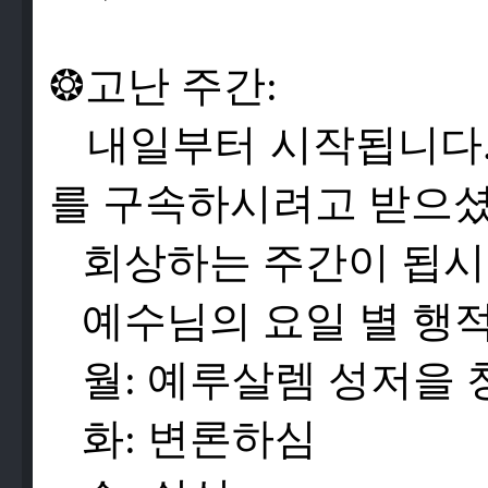
❂
고
난
주
간
:
내
일
부
터
시
작
됩
니
다
를
구
속
하
시
려
고
받
으
회
상
하
는
주
간
이
됩
시
예
수
님
의
요
일
별
행
월
:
예
루
살
렘
성
저
을
화
:
변
론
하
심