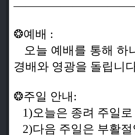
——————————
❂
예
배
:
오
늘
예
배
를
통
해
하
경
배
와
영
광
을
돌
립
니
❂
주
일
안
내
:
1)
오
늘
은
종
려
주
일
로
2)
다
음
주
일
은
부
활
절