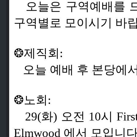
오
늘
은
구
역
예
배
를
구
역
별
로
모
이
시
기
바
❂
제
직
회
:
오
늘
예
배
후
본
당
에
❂
노
회
:
29(
화
)
오
전
10
시
Firs
Elmwood
에
서
모
입
니