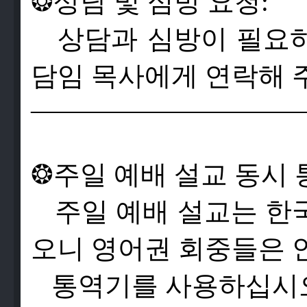
❂
상
담
및
심
방
요
청
:
상
담
과
심
방
이
필
요
담
임
목
사
에
게
연
락
해
——————————
❂
주
일
예
배
설
교
동
시
주
일
예
배
설
교
는
한
오
니
영
어
권
회
중
들
은
통
역
기
를
사
용
하
십
시