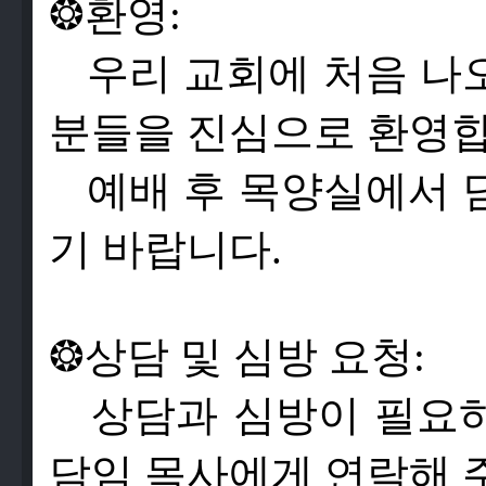
❂
환영:
우리 교회에 처음 나
분들을 진심으로 환영합
예배 후 목양실에서 
기 바랍니다.
❂
상
담
및
심
방
요
청
:
상
담
과
심
방
이
필
요
담
임
목
사
에
게
연
락
해