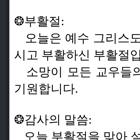
❂
부
활
절
:
오
늘
은
예
수
그
리
스
시
고
부
활
하
신
부
활
절
소
망
이
모
든
교
우
들
기
원
합
니
다
.
❂
감
사
의
말
씀
:
오
늘
부
활
절
을
맞
아