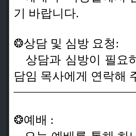
기 바랍니다.
❂
상
담
및
심
방
요
청
:
상
담
과
심
방
이
필
요
담
임
목
사
에
게
연
락
해
——————————
❂
예
배
: