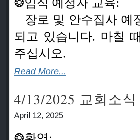
❂
임
직
예
정
자
교
육:
장
로
및
안
수
집
사
예
되
고
있
습
니
다
.
마
칠
주
십
시
오
.
Read More...
4/13/2025 교회소식
April 12, 2025
❂
환영: