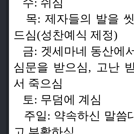
수
:
쉬
심
목
:
제
자
들
의
발
을
드
심
(
성
찬
예
식
제
정
)
금
:
겟
세
마
네
동
산
에
심
문
을
받
으
심
,
고
난
서
죽
으
심
토
:
무
덤
에
계
심
주
일
:
약
속
하
신
말
씀
고
부
활
하
심