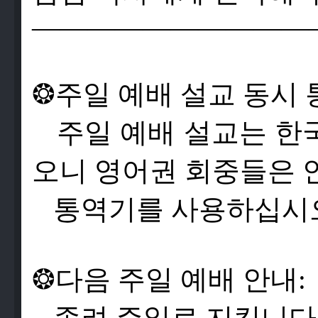
——————————
❂
주
일
예
배
설
교
동
시
주
일
예
배
설
교
는
한
오
니
영
어
권
회
중
들
은
통
역
기
를
사
용
하
십
시
❂
다
음
주
일
예
배
안
내
:
종
려
주
일
로
지
킵
니
다