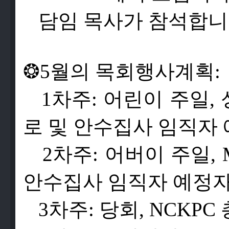
담
임
목
사
가
참
석
합
니
❂
5
월
의
목
회
행
사
계
획
:
1
차
주
:
어
린
이
주
일
,
로
및
안
수
집
사
임
직
자
2
차
주
:
어
버
이
주
일
, 
안
수
집
사
임
직
자
예
정
3
차
주
:
당
회
, NCKPC