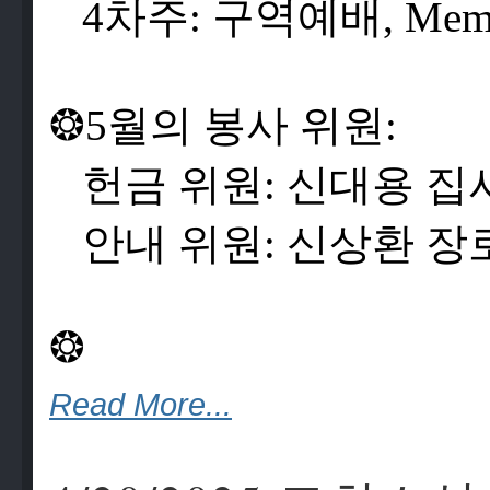
4
차
주
:
구
역
예
배
, Mem
❂
5
월
의
봉
사
위
원
:
헌
금
위
원
:
신
대
용
집
안
내
위
원
:
신
상
환
장
❂
Read More...