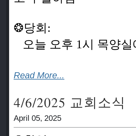
❂
당
회
:
오
늘
오
후
1
시
목
양
실
Read More...
4/6/2025 교회소식
April 05, 2025