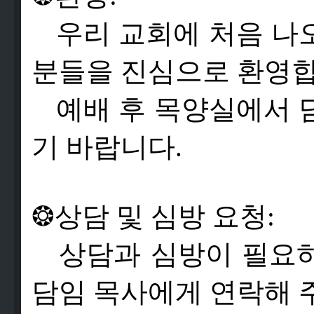
우리 교회에 처음 나
분들을 진심으로 환영합
예배 후 목양실에서 
기 바랍니다.
❂
상
담
및
심
방
요
청
:
상
담
과
심
방
이
필
요
담
임
목
사
에
게
연
락
해