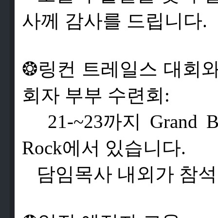
사
께
감
사
를
드
립
니
다
.
❂
링
컨
트
레
일
스
대
회
회
자
부
부
수
련
회
:
21-~23
까
지
Grand Be
Rock
에
서
있
습
니
다
.
담
임
목
사
내
외
가
참
석