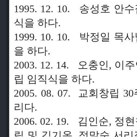
1995. 12. 10.
송성호
안수
식을
하다
.
1999. 10. 10.
박정일
목사
을
하다
.
2003. 12. 14.
오충인
,
이주
립
임직식을
하다
.
2005. 08. 07.
교회창립
30
리다
.
2006. 02. 19.
김인순
,
정현
립
및
김기옥
,
정말숙
서리