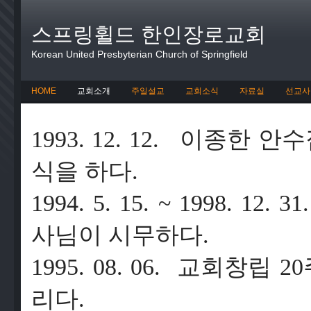
스프링휠드 한인장로교회
Korean United Presbyterian Church of Springfield
HOME
교회소개
주일설교
교회소식
자료실
선교사
1993. 12. 12.
이종한
안수
식을
하다
.
1994. 5. 15. ~ 1998. 12. 3
사님이
시무하다
.
1995. 08. 06.
교회창립
20
리다
.