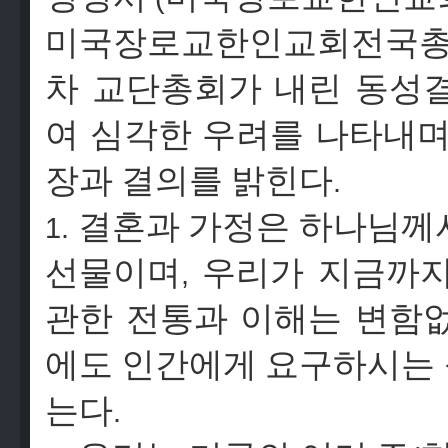
미국장로교한인교회전국
차
교단총회가
내린
동성
여
심각한
우려를
나타내
장과
결의를
밝힌다
.
결혼과
가정은
하나님께
1.
선물이며
우리가
지금까
,
관한
전통과
이해는
변함
에도
인간에게
요구하시는
는다
.