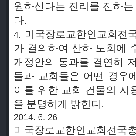
원하신다는
진리를
전하는
다
.
미국장로교한인교회전
4.
가
결의하여
산하
노회에
개정안의
통과를
결연히
들과
교회들은
어떤
경우
이를
위한
교회
건물의
사
을
분명하게 밝힌다.
2014. 6. 26
미국장로교한인교회전국