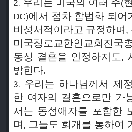
우리는
미국의
여러
주
2.
(
에서
점차
합법화
되어
DC)
비성서적이라고
규정하며
,
미국장로교한인교회전국
동성
결혼을
인정하지도
,
밝힌다.
우리는
하나님께서
제
3.
한
여자의
결혼으로만
가
서는
동성애자를
포함한
며
그들도
회개를
통하여
,