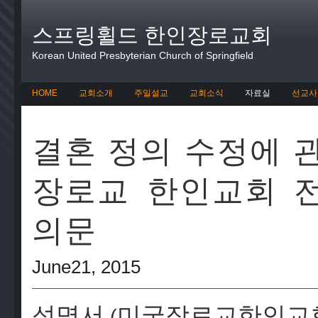
스프링휠드 한인장로교회
Korean United Presbyterian Church of Springfield
HOME
교회소개
주일설교
교회소식
자료실
선교사
결혼 정의 수정에 관
장로교 한인교회 전
의문
June21, 2015
성명서
미국장로교한인교
(