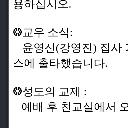
용
하
십
시
오
.
❂
교
우
소
식
:
윤
영
신
(
강
영
진
)
집
사
스
에
출
타
했
습
니
다
.
❂
성
도
의
교
제
:
예
배
후
친
교
실
에
서