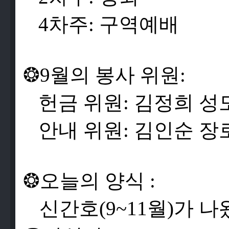
4
차
주
:
구
역
예
배
❂
9
월
의
봉
사
위
원
:
헌
금
위
원
:
김
정
희
성
안
내
위
원:
김
인
순
장
❂
오
늘
의
양
식
:
신
간
호
(9~11
월
)
가
나