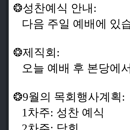
❂
성
찬
예
식
안
내
:
다
음
주
일
예
배
에
있
❂
제
직
회
:
오
늘
예
배
후
본
당
에
❂
9
월
의
목
회
행
사
계
획
:
1
차
주
:
성
찬
예
식
2
차
주
:
당
회