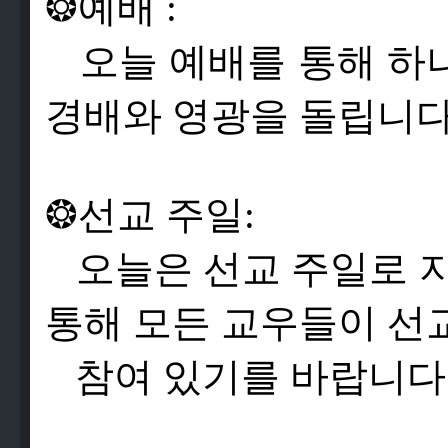
❂
예
배
:
오
늘
예
배
를
통
해
하
경
배
와
영
광
을
돌
립
니
❂
선
교
주
일
:
오
늘
은
선
교
주
일
로
통
해
모
든
교
우
들
이
선
참
여
있
기
를
바
랍
니
다