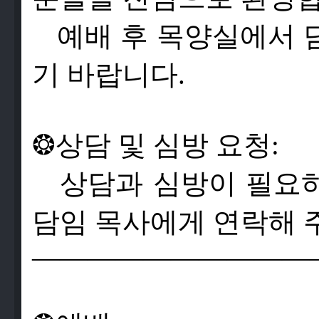
예배 후 목양실에서 
기 바랍니다.
❂
상
담
및
심
방
요
청
:
상
담
과
심
방
이
필
요
담
임
목
사
에
게
연
락
해
——————————