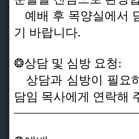
예배 후 목양실에서 
기 바랍니다.
❂
상
담
및
심
방
요
청
:
상
담
과
심
방
이
필
요
담
임
목
사
에
게
연
락
해
——————————