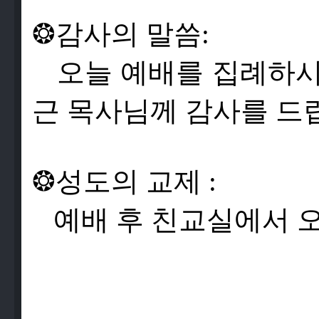
❂
감
사
의
말
씀
:
오
늘
예
배
를
집
례
하
근
목
사
님
께
감
사
를
드
❂
성
도
의
교
제
:
예
배
후
친
교
실
에
서