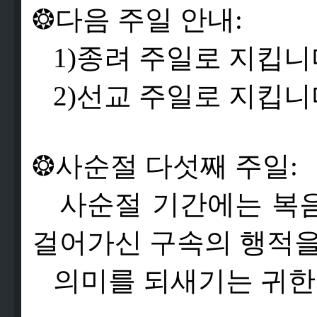
❂
다
음
주
일
안
내
:
1)
종
려
주
일
로
지
킵
니
2)
선
교
주
일
로
지
킵
니
❂
사
순
절
다
섯
째
주
일
:
사
순
절
기
간
에
는
복
걸
어
가
신
구
속
의
행
적
의
미
를
되
새
기
는
귀
한