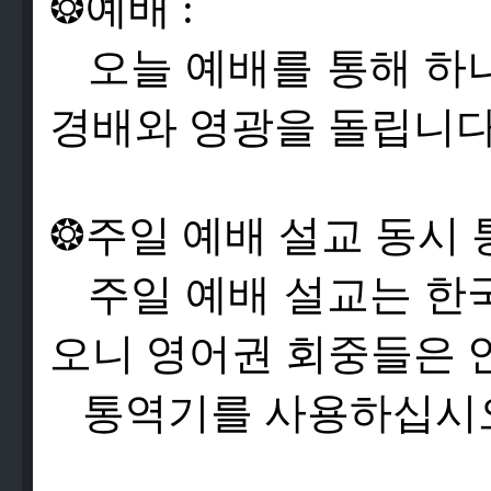
❂
예
배
:
오
늘
예
배
를
통
해
하
경
배
와
영
광
을
돌
립
니
❂
주
일
예
배
설
교
동
시
주
일
예
배
설
교
는
한
오
니
영
어
권
회
중
들
은
통
역
기
를
사
용
하
십
시