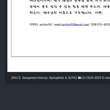
2501 E. Sangamon Avenue, Springfield, IL 62702 ☎(217)525-3525 E