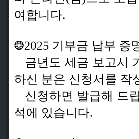
여
합
니
다
.
❂
2025
기
부
금
납
부
증
금
년
도
세
금
보
고
시
하
신
분
은
신
청
서
를
작
신
청
하
면
발
급
해
드
석
에
있
습
니
다
.