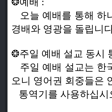
❂
예
배
:
오
늘
예
배
를
통
해
하
경
배
와
영
광
을
돌
립
니
❂
주
일
예
배
설
교
동
시
주
일
예
배
설
교
는
한
오
니
영
어
권
회
중
들
은
통
역
기
를
사
용
하
십
시