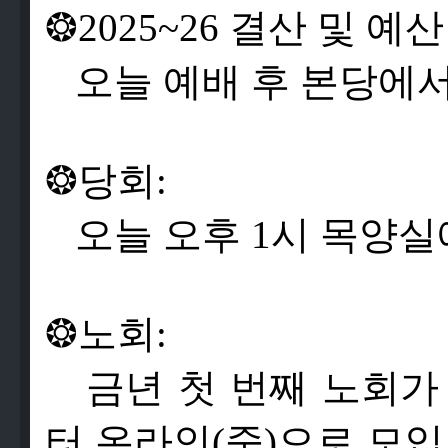
❂
2025~26
결
산
및
예
산
오
늘
예
배
후
본
당
에
❂
당
회
:
오
늘
오
후
1
시
목
양
실
❂
노
회
:
금
년
첫
번
째
노
회
가
터
온
라
인
(
줌)
으
로
모
입