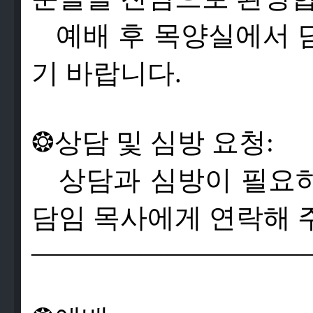
예배 후 목양실에서 
기 바랍니다.
❂
상
담
및
심
방
요
청
:
상
담
과
심
방
이
필
요
담
임
목
사
에
게
연
락
해
——————————