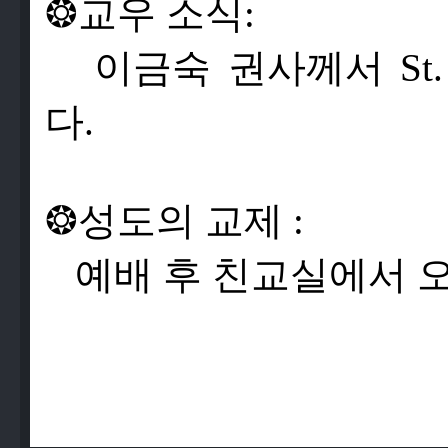
❂
교
우
소
식
:
이
금
숙
권
사
께
서
St.
다
.
❂
성
도
의
교
제
:
예
배
후
친
교
실
에
서