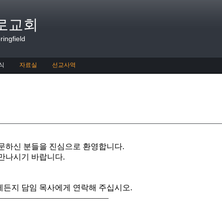
로교회
ingfield
식
자료실
선교사역
문하신 분들을 진심으로 환영합니다.
만나시기 바랍니다.
제
든
지
담
임
목
사
에
게
연
락
해
주
십
시
오
.
——————————————