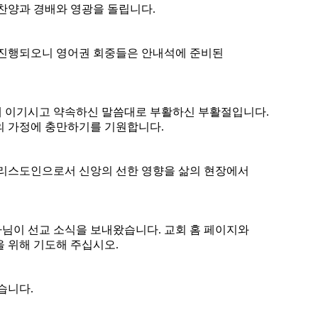
찬
양
과
경
배
와
영
광
을
돌
립
니
다
.
진
행
되
오
니
영
어
권
회
중
들
은
안
내
석
에
준
비
된
세
이
기
시
고
약
속
하
신
말
씀
대
로
부
활
하
신
부
활
절
입
니
다
.
의
가
정
에
충
만
하
기
를
기
원
합
니
다
.
리
스
도
인
으
로
서
신
앙
의
선
한
영
향
을
삶
의
현
장
에
서
사
님
이
선
교
소
식
을
보
내
왔
습
니
다
.
교
회
홈
페
이
지
와
을
위
해
기
도
해
주
십
시
오
.
습
니
다
.