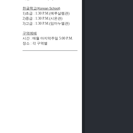
한글학교
(Korean School)
1)초급 : 1:30 P.M.(예루살렘관)
2)중급 : 1:30 P.M.(시온관)
3)고급 : 1:30 P.M.(
임
마
누
엘
관
)
구역예배
시간
:
매월 마지막주일
5:00 P.M.
장
소
각
구
역
별
: