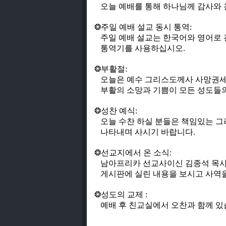
오
늘
예
배
를
통
해
하
나
님
께
감
사
와
❂
주
일
예
배
설
교
동
시
통
역
:
주
일
예
배
설
교
는
한
국
어
와
영
어
로
통
역
기
를
사
용
하
십
시
오
.
❂
부
활
절
:
오
늘
은
예
수
그
리
스
도
께
사
사
망
권
부
활
의
소
망
과
기
쁨
이
모
든
성
도
들
❂
성
찬
예
식
:
오
늘
수
찬
하
실
분
들
은
책
임
있
는
그
나
타
내
며
사
시
기
바
랍
니
다.
❂
선
교
지
에
서
온
소
식
:
남
아
프
리
카
선
교
사
이
신
김
종
석
목
게
시
판
에
실
린
내
용
을
보
시
고
사
역
❂
성
도
의
교
제
:
예
배
후
친
교
실
에
서
오
찬
과
함
께
있