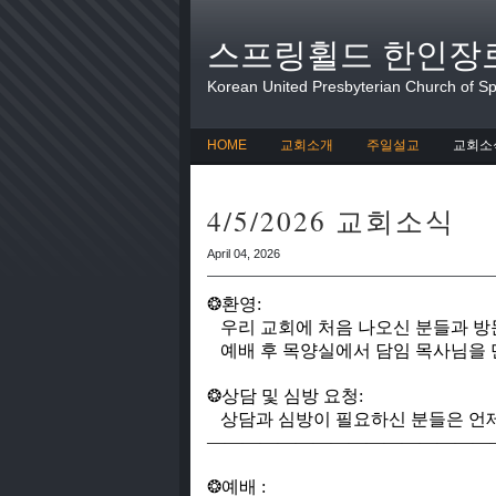
스프링휠드 한인장
Korean United Presbyterian Church of Spr
HOME
교회소개
주일설교
교회소
4/5/2026 교회소식
April 04, 2026
❂
환영:
우리 교회에 처음 나오신 분들과 방
예배 후 목양실에서 담임 목사님을 
❂
상
담
및
심
방
요
청
:
상
담
과
심
방
이
필
요
하
신
분
들
은
언
————————————————
❂
예
배
: