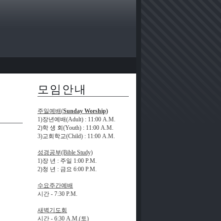
모임안내
주일예배(
Sunday Worship)
1)장년예배(Adult)
: 11:00 A.M.
2)학 생 회(Youth)
: 11:00 A.M.
3)교회학교(Child)
: 11:00 A.M.
성경공부(Bible Study)
1)장 년
:
주일
1:00 P.M.
2)청 년 : 금요
6:00 P.M.
수요주간예배
시간 -
7:30 P.M.
새벽기도회
시간 -
6:30 A.M.(
토)