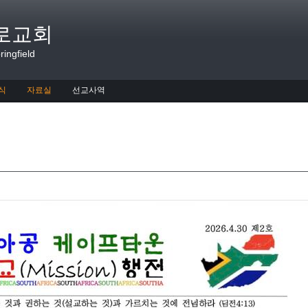
로교회
ingfield
식
자료실
선교사역