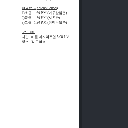
한글학교
(Korean School)
1)초급 : 1:30 P.M.(예루살렘관)
2)중급 : 1:30 P.M.(시온관)
3)고급 : 1:30 P.M.(
임
마
누
엘
관
)
구역예배
시간
:
매월 마지막주일
5:00 P.M.
장
소
각
구
역
별
: