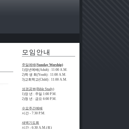
모임안내
주일예배(
Sunday Worship)
1)장년예배(Adult)
: 11:00 A.M.
2)학 생 회(Youth)
: 11:00 A.M.
3)교회학교(Child)
: 11:00 A.M.
성경공부(Bible Study)
1)장 년
:
주일
1:00 P.M.
2)청 년 : 금요
6:00 P.M.
수요주간예배
시간 -
7:30 P.M.
새벽기도회
시간 -
6:30 A.M.(
토)