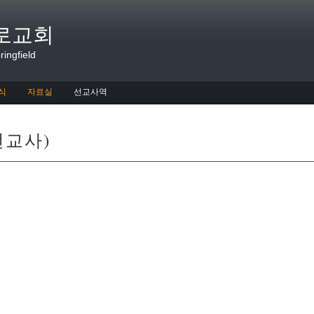
로교회
ingfield
식
자료실
선교사역
선교사)