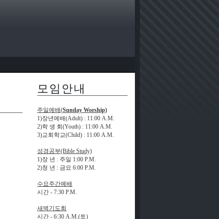
모임안내
주일예배(
Sunday Worship)
1)장년예배(Adult)
: 11:00 A.M.
2)학 생 회(Youth)
: 11:00 A.M.
3)교회학교(Child)
: 11:00 A.M.
성경공부(Bible Study)
1)장 년
:
주일
1:00 P.M.
2)청 년 : 금요
6:00 P.M.
수요주간예배
시간 -
7:30 P.M.
새벽기도회
시간 -
6:30 A.M.(
토)