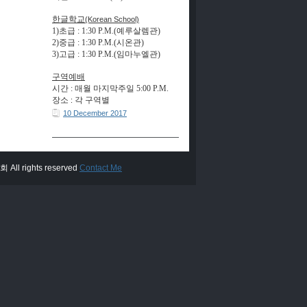
한글학교
(Korean School)
1)초급 : 1:30 P.M.(예루살렘관)
2)중급 : 1:30 P.M.(시온관)
3)고급 : 1:30 P.M.(
임
마
누
엘
관
)
구역예배
시간
:
매월 마지막주일
5:00 P.M.
장
소
각
구
역
별
:
10 December 2017
All rights reserved
Contact Me