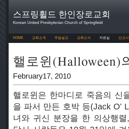
스프링휠드 한인장로교회
Korean United Presbyterian Church of Springfield
HOME
교회소개
주일설교
교회소식
자료실
선교사
핼로윈(Halloween
February17, 2010
핼로윈은 한마디로 죽음의 신을
을 파서 만든 호박 등(Jack O' 
녀와 귀신 분장을 한 의상행렬