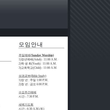
모임안내
주일예배(
Sunday Worship)
1)장년예배(Adult)
: 11:00 A.M.
2)학 생 회(Youth)
: 11:00 A.M.
3)교회학교(Child)
: 11:00 A.M.
성경공부(Bible Study)
1)장 년
:
주일
1:00 P.M.
2)청 년 : 금요
6:00 P.M.
수요주간예배
시간 -
7:30 P.M.
새벽기도회
시간 -
6:30 A.M.(
토)