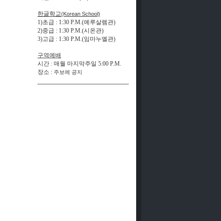
한글학교
(Korean School)
1)초급 : 1:30 P.M.(예루살렘관)
2)중급 : 1:30 P.M.(시온관)
3)고급 : 1:30 P.M.(
임
마
누
엘
관
)
구역예배
시간
:
매월 마지막주일
5:00 P.M.
장
소
:
주
보
에
공
지