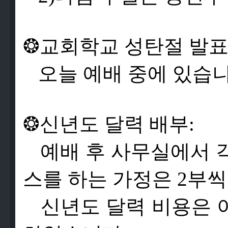
❂
교
회
학
교
성
탄
절
발
오
늘
예
배
중
에
있
습
❂
신
년
도
달
력
배
부
:
예
배
후
사
무
실
에
서
스
를
하
는
가
정
은
2
부
씩
신
년
도
달
력
비
용
은