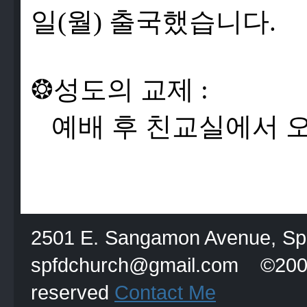
일
(
월
)
출
국
했
습
니
다
.
❂
성
도
의
교
제
:
예
배
후
친
교
실
에
서
2501 E. Sangamon Avenue, Spri
spfdchurch@gmail.com
reserved
Contact Me