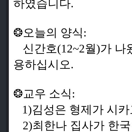
하
였
습
니
다
.
❂
오
늘
의
양
식
:
신
간
호
(12~2
월
)
가
나
용
하
십
시
오
.
❂
교
우
소
식
:
1)
김
성
은
형
제
가
시
카
2)
최
한
나
집
사
가
한
국