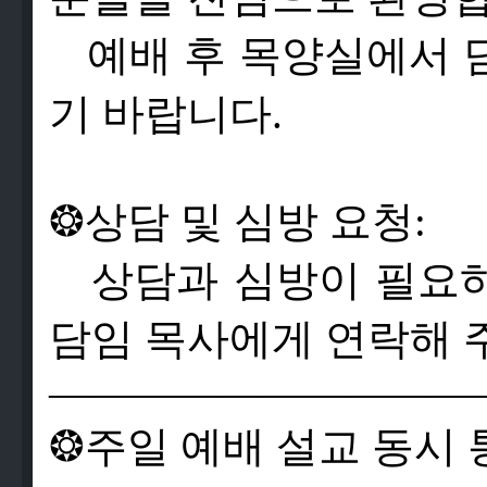
예배 후 목양실에서 
기 바랍니다.
❂
상
담
및
심
방
요
청
:
상
담
과
심
방
이
필
요
담
임
목
사
에
게
연
락
해
——————————
❂
주
일
예
배
설
교
동
시