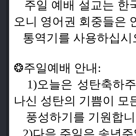
주
일
예
배
설
교
는
한
오
니
영
어
권
회
중
들
은
통
역
기
를
사
용
하
십
시
❂
주
일
예
배
안
내
:
1)
오
늘
은
성
탄
축
하
나
신
성
탄
의
기
쁨
이
모
풍
성
하
기
를
기
원
합
니
2)
다
음
주
일
은
송
년
주