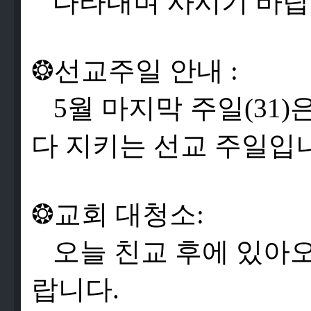
나
타
내
며
사
시
기
바
랍
❂
선
교
주
일
안
내
:
5
월
마
지
막
주
일
(31)
다
지
키
는
선
교
주
일
입
❂
교
회
대
청
소
:
오
늘
친
교
후
에
있
아
랍
니
다
.