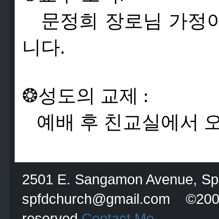
문
정
희
장
로
님
가
정
니
다
.
❂
성
도
의
교
제
:
예
배
후
친
교
실
에
서
2501 E. Sangamon Avenue, Spri
spfdchurch@gmail.com
reserved
Contact Me