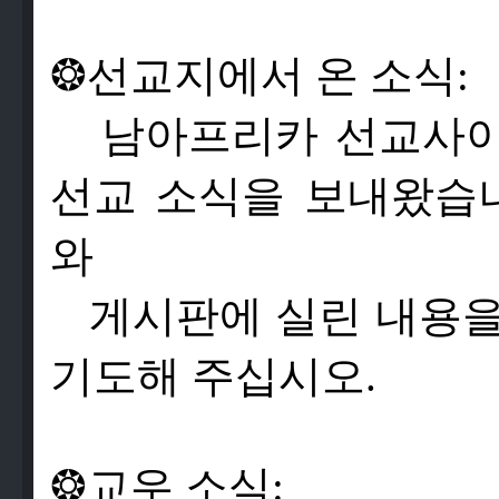
❂
선
교
지
에
서
온
소
식
:
남
아
프
리
카
선
교
사
선
교
소
식
을
보
내
왔
습
와
게
시
판
에
실
린
내
용
기
도
해
주
십
시
오
.
❂
교
우
소
식
: