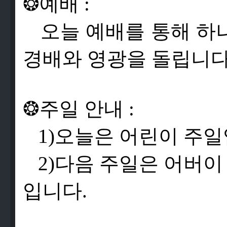
❂
예
배
:
오
늘
예
배
를
통
해
하
경
배
와
영
광
을
돌
립
니
❂
주
일
안
내
:
1)
오
늘
은
어
린
이
주
일
2)
다
음
주
일
은
어
버
이
입
니
다
.