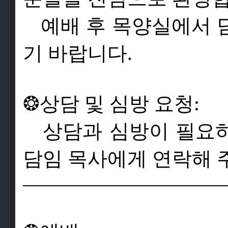
예배 후 목양실에서 
기 바랍니다.
❂
상
담
및
심
방
요
청
:
상
담
과
심
방
이
필
요
담
임
목
사
에
게
연
락
해
——————————