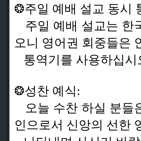
❂
주
일
예
배
설
교
동
시
주
일
예
배
설
교
는
한
오
니
영
어
권
회
중
들
은
통
역
기
를
사
용
하
십
시
❂
성
찬
예
식
:
오
늘
수
찬
하
실
분
들
인
으
로
서
신
앙
의
선
한