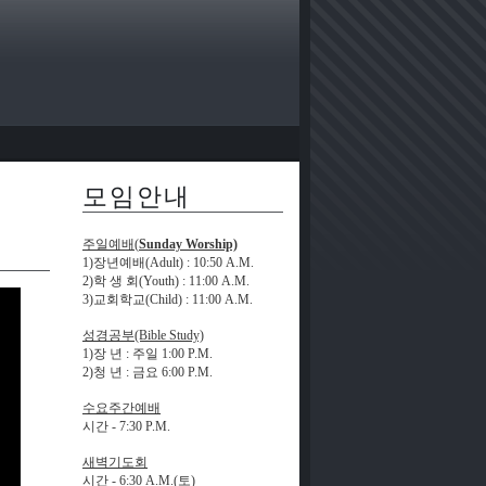
모임안내
주일예배(
Sunday Worship)
1)장년예배(Adult)
: 10:50 A.M.
2)학 생 회(Youth)
: 11:00 A.M.
3)교회학교(Child)
: 11:00 A.M.
성경공부(Bible Study)
1)장 년
:
주일
1:00 P.M.
2)청 년 : 금요
6:00 P.M.
수요주간예배
시간 -
7:30 P.M.
새벽기도회
시간 -
6:30 A.M.(
토)