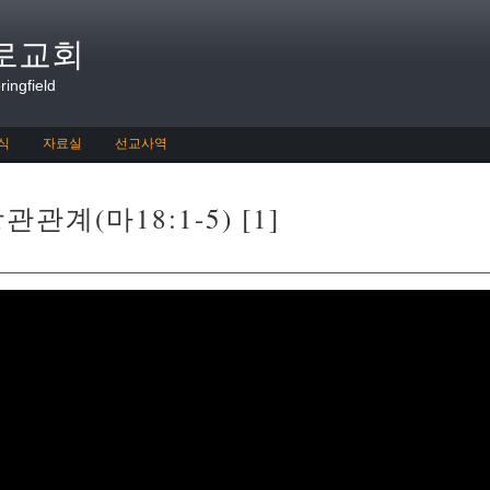
로교회
ingfield
식
자료실
선교사역
계(마18:1-5) [1]