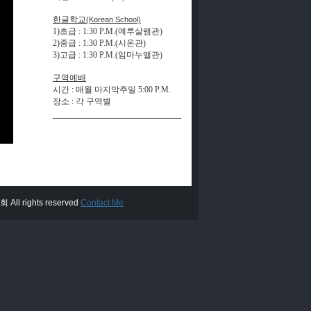
한글학교
(Korean School)
1)초급 : 1:30 P.M.(예루살렘관)
2)중급 : 1:30 P.M.(시온관)
3)고급 : 1:30 P.M.(
임
마
누
엘
관
)
구역예배
시간
:
매월 마지막주일
5:00 P.M.
장
소
각
구
역
별
:
All rights reserved
Contact Me