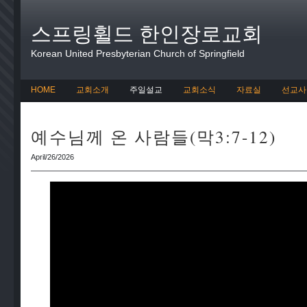
스프링휠드 한인장로교회
Korean United Presbyterian Church of Springfield
HOME
교회소개
주일설교
교회소식
자료실
선교사
예수님께 온 사람들(막3:7-12)
April/26/2026